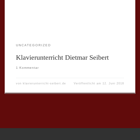
UNCATEGORIZED
Klavierunterricht Dietmar Seibert
1 Kommentar
von
klavierunterricht-seibert.de
Veröffentlicht am
12. Juni 2018