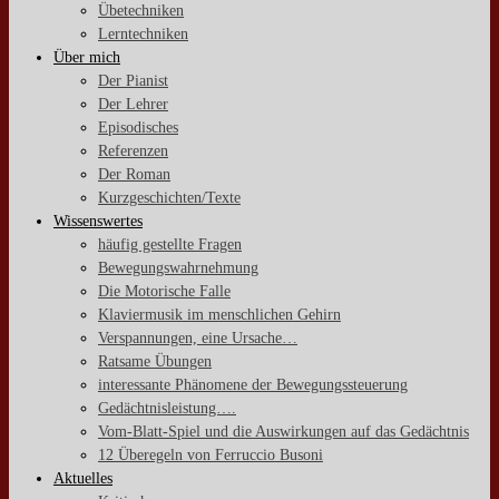
Übetechniken
Lerntechniken
Über mich
Der Pianist
Der Lehrer
Episodisches
Referenzen
Der Roman
Kurzgeschichten/Texte
Wissenswertes
häufig gestellte Fragen
Bewegungswahrnehmung
Die Motorische Falle
Klaviermusik im menschlichen Gehirn
Verspannungen, eine Ursache…
Ratsame Übungen
interessante Phänomene der Bewegungssteuerung
Gedächtnisleistung….
Vom-Blatt-Spiel und die Auswirkungen auf das Gedächtnis
12 Überegeln von Ferruccio Busoni
Aktuelles