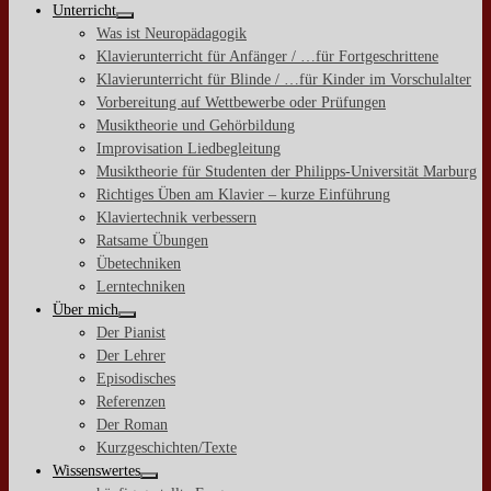
Unterricht
Was ist Neuropädagogik
Klavierunterricht für Anfänger / …für Fortgeschrittene
Klavierunterricht für Blinde / …für Kinder im Vorschulalter
Vorbereitung auf Wettbewerbe oder Prüfungen
Musiktheorie und Gehörbildung
Improvisation Liedbegleitung
Musiktheorie für Studenten der Philipps-Universität Marburg
Richtiges Üben am Klavier – kurze Einführung
Klaviertechnik verbessern
Ratsame Übungen
Übetechniken
Lerntechniken
Über mich
Der Pianist
Der Lehrer
Episodisches
Referenzen
Der Roman
Kurzgeschichten/Texte
Wissenswertes