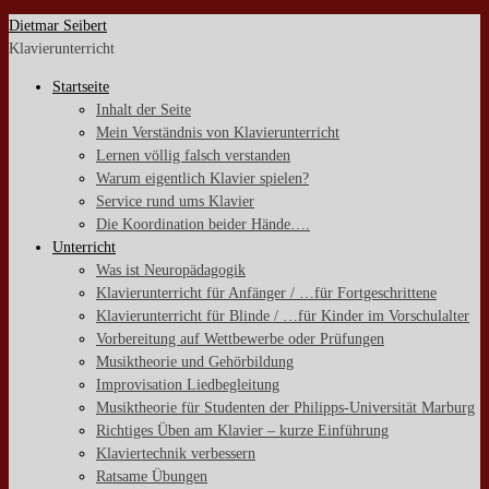
Zum
Dietmar Seibert
Inhalt
Klavierunterricht
springen
Startseite
Inhalt der Seite
Mein Verständnis von Klavierunterricht
Lernen völlig falsch verstanden
Warum eigentlich Klavier spielen?
Service rund ums Klavier
Die Koordination beider Hände….
Unterricht
Was ist Neuropädagogik
Klavierunterricht für Anfänger / …für Fortgeschrittene
Klavierunterricht für Blinde / …für Kinder im Vorschulalter
Vorbereitung auf Wettbewerbe oder Prüfungen
Musiktheorie und Gehörbildung
Improvisation Liedbegleitung
Musiktheorie für Studenten der Philipps-Universität Marburg
Richtiges Üben am Klavier – kurze Einführung
Klaviertechnik verbessern
Ratsame Übungen