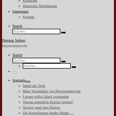
Kritisches
Hässliches Mittelhessen
Impressum
Kontakt
Search
Suche
Suchen …
Dietmar Seibert
Klavierunterricht
Search
Suche
Suchen …
Suche
Suchen …
Menü
Startseite
Inhalt der Seite
Mein Verständnis von Klavierunterricht
Lernen völlig falsch verstanden
Warum eigentlich Klavier spielen?
Service rund ums Klavier
Die Koordination beider Hände….