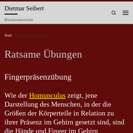
Dietmar Seibert
Zum Inhalt springen
Search
Men
Klavierunterricht
Start
»
Ratsame Übungen
Ratsame Übungen
Fingerpräsenzübung
Wie der
Homunculus
zeigt, jene
Darstellung des Menschen, in der die
Größen der Körperteile in Relation zu
ihrer Präsenz im Gehirn gesetzt sind, sind
die Hände und Finger im Gehirn