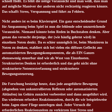
schnell fließt. Es fehlt die nötige Voraussicht und man weiß, dass man
auf mögliche Manöver der anderen nicht rechtzeitig reagieren könnte.
Das schafft Stress, Verspannung und führt zu Fehlern.
Nicht anders ist es beim Klavierspiel. Ein ganz entscheidender Grund
für Anspannung beim Spiel ist nun die fehlende oder unzureichende
Voraussicht. Niemand könnte beim Reden in Buchstaben denken. Aber
genau das versucht derjenige, der (wie häufig gelernt wird) in
einzelnen Noten denkt. Da es schier unmöglich ist, beim Musizieren in
Noten zu denken, etabliert sich bei vielen ein diffuses Geflecht aus
automatisierten Bewegungskomponenten, die als EIN Ganzes
ebensowenig steuerbar sind wie als Wust von Einzelnoten.
Strukturiertes Denken ist erforderlich und das geht nicht ohne
strukturierte Notentexterfassung und strukturierte
Bewegungssteuerung.
Die Forschung bestätigt heute, dass jede ausgeführte Bewegung
(abgesehen von unkontrollierten Reflexen oder automatisierten
Abläufen) im Gehirn zunächst vorbereitet und dann ausgeführt wird.
Das wiederum erfordert Reaktionszeiten, durch die wir beispielsweise
beim Jagen einer Fliege unterlegen sind. Jeder Versuch die
erforderlichen Reaktionszeiten zu verkürzen lässt Stress und