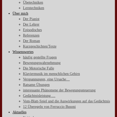
Übetechniken
Lerntechniken
Über mich
Der Pianist
Der Lehrer
Episodisches
Referenzen
Der Roman
Kurzgeschichten/Texte
Wissenswertes
häufig gestellte Fragen
Bewegungswahrnehmung
Die Motorische Falle
Klaviermusik im menschlichen Gehirn
Verspannungen, eine Ursache…
Ratsame Übungen
interessante Phänomene der Bewegungssteuerung
Gedächtnisleistung….
Vom-Blatt-Spiel und die Auswirkungen auf das Gedächtnis
12 Überegeln von Ferruccio Busoni
Aktuelles