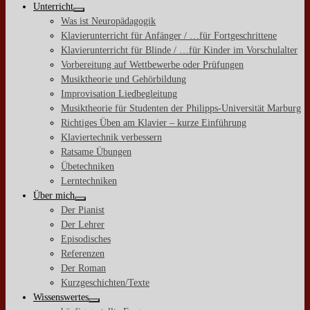
Unterricht
Was ist Neuropädagogik
Klavierunterricht für Anfänger / …für Fortgeschrittene
Klavierunterricht für Blinde / …für Kinder im Vorschulalter
Vorbereitung auf Wettbewerbe oder Prüfungen
Musiktheorie und Gehörbildung
Improvisation Liedbegleitung
Musiktheorie für Studenten der Philipps-Universität Marburg
Richtiges Üben am Klavier – kurze Einführung
Klaviertechnik verbessern
Ratsame Übungen
Übetechniken
Lerntechniken
Über mich
Der Pianist
Der Lehrer
Episodisches
Referenzen
Der Roman
Kurzgeschichten/Texte
Wissenswertes