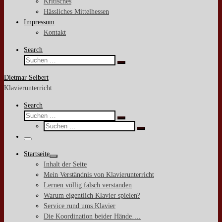
Kritisches
Hässliches Mittelhessen
Impressum
Kontakt
Search
Suche
Suchen …
Dietmar Seibert
Klavierunterricht
Search
Suche
Suchen …
Suche
Suchen …
Menü
Startseite
Inhalt der Seite
Mein Verständnis von Klavierunterricht
Lernen völlig falsch verstanden
Warum eigentlich Klavier spielen?
Service rund ums Klavier
Die Koordination beider Hände….