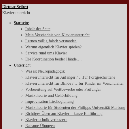
Zum
Dietmar Seibert
Inhalt
Klavierunterricht
springen
Startseite
Inhalt der Seite
Mein Verständnis von Klavierunterricht
Lernen völlig falsch verstanden
Warum eigentlich Klavier spielen?
Service rund ums Klavier
Die Koordination beider Hände….
Unterricht
Was ist Neuropädagogik
Klavierunterricht für Anfänger / …für Fortgeschrittene
Klavierunterricht für Blinde / …für Kinder im Vorschulalter
Vorbereitung auf Wettbewerbe oder Prüfungen
Musiktheorie und Gehörbildung
Improvisation Liedbegleitung
Musiktheorie für Studenten der Philipps-Universität Marburg
Richtiges Üben am Klavier – kurze Einführung
Klaviertechnik verbessern
Ratsame Übungen