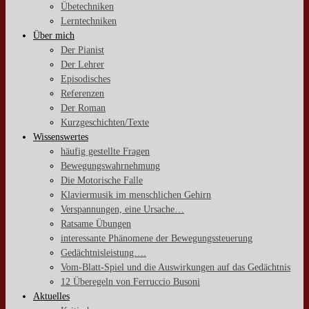
Übetechniken
Lerntechniken
Über mich
Der Pianist
Der Lehrer
Episodisches
Referenzen
Der Roman
Kurzgeschichten/Texte
Wissenswertes
häufig gestellte Fragen
Bewegungswahrnehmung
Die Motorische Falle
Klaviermusik im menschlichen Gehirn
Verspannungen, eine Ursache…
Ratsame Übungen
interessante Phänomene der Bewegungssteuerung
Gedächtnisleistung….
Vom-Blatt-Spiel und die Auswirkungen auf das Gedächtnis
12 Überegeln von Ferruccio Busoni
Aktuelles