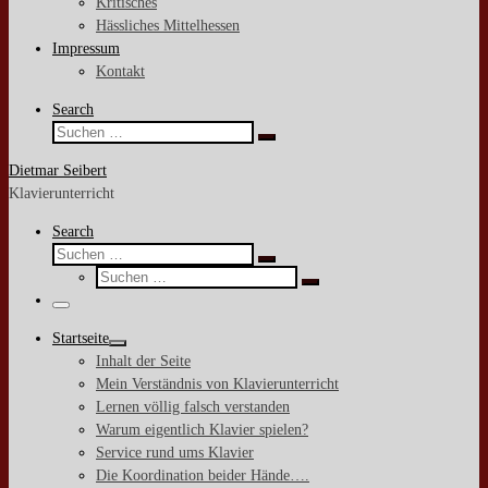
Kritisches
Hässliches Mittelhessen
Impressum
Kontakt
Search
Suche
Suchen …
Dietmar Seibert
Klavierunterricht
Search
Suche
Suchen …
Suche
Suchen …
Menü
Startseite
Inhalt der Seite
Mein Verständnis von Klavierunterricht
Lernen völlig falsch verstanden
Warum eigentlich Klavier spielen?
Service rund ums Klavier
Die Koordination beider Hände….