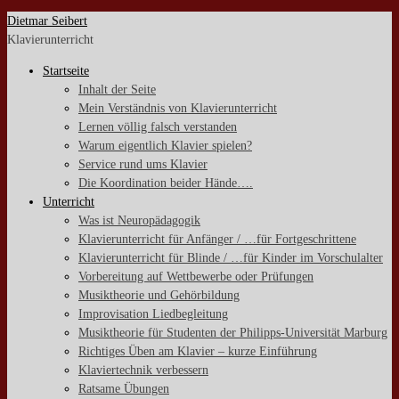
Zum
Dietmar Seibert
Inhalt
Klavierunterricht
springen
Startseite
Inhalt der Seite
Mein Verständnis von Klavierunterricht
Lernen völlig falsch verstanden
Warum eigentlich Klavier spielen?
Service rund ums Klavier
Die Koordination beider Hände….
Unterricht
Was ist Neuropädagogik
Klavierunterricht für Anfänger / …für Fortgeschrittene
Klavierunterricht für Blinde / …für Kinder im Vorschulalter
Vorbereitung auf Wettbewerbe oder Prüfungen
Musiktheorie und Gehörbildung
Improvisation Liedbegleitung
Musiktheorie für Studenten der Philipps-Universität Marburg
Richtiges Üben am Klavier – kurze Einführung
Klaviertechnik verbessern
Ratsame Übungen