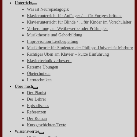
Unterricht
Was ist Neuropädagogik
Klavierunterricht für Anfänger / …für Fortgeschrittene
Klavierunterricht für Blinde / …für Kinder im Vorschulalter
Vorbereitung auf Wettbewerbe oder Prüfungen
Musiktheorie und Gehörbildung
Improvisation Liedbegleitung
Musiktheorie für Studenten der Philipps-Universität Marburg
Richtiges Üben am Klavier – kurze Einführung
Klaviertechnik verbessern
Ratsame Übungen
Übetechniken
Lerntechniken
Über mich
Der Pianist
Der Lehrer
Episodisches
Referenzen
Der Roman
Kurzgeschichten/Texte
Wissenswertes